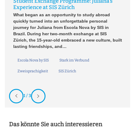
Student Exchange Programme: Juliana’s
fe
W
Experience at SIS Zürich
s
le
What began as an opportunity to study abroad
n.
st
quickly turned into an unforgettable personal
an
journey for Juliana from Escola Nova by SIS in
l
Brazil. During her two-month exchange at SIS
Zürich, the 15-year-old embraced a new culture, built
lasting friendships, and…
Escola Nova by SIS
Stark im Verbund
Zweisprachigkeit
SIS Zürich
1 / 3
Das könnte Sie auch interessieren