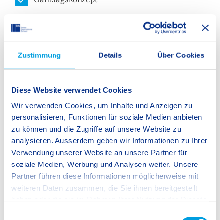
Räume, die zum Lernen anregen
Vergleichsprüfungen
Zustimmung
Details
Über Cookies
prüfungsfrei ins SIS Gymnasium
Diese Website verwendet Cookies
Wir verwenden Cookies, um Inhalte und Anzeigen zu
personalisieren, Funktionen für soziale Medien anbieten
zu können und die Zugriffe auf unsere Website zu
analysieren. Ausserdem geben wir Informationen zu Ihrer
Verwendung unserer Website an unsere Partner für
soziale Medien, Werbung und Analysen weiter. Unsere
Partner führen diese Informationen möglicherweise mit
weiteren Daten zusammen, die Sie ihnen bereitgestellt
haben oder die sie im Rahmen Ihrer Nutzung der Dienste
gesammelt haben.
E