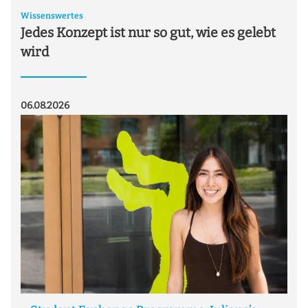
Wissenswertes
Jedes Konzept ist nur so gut, wie es gelebt
wird
06.08.2026
29.0
T
Wh