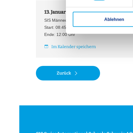
i
13. Januar 2027
l
Ablehnen
l
SIS Männedorf-Zürich: Besuchen Sie unseren T
i
Start: 08:45 Uhr
g
Ende: 12:00 Uhr
u
Im Kalender speichern
n
g
s
a
Zurück
u
s
w
a
h
l