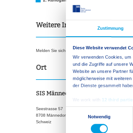
2. Rundgang
–
Start: 10:45 Uhr, Ende: ca. 12:
Weitere Informationen
Zustimmung
Diese Website verwendet C
Melden Sie sich bei weiteren Fragen bitte per
E-
Wir verwenden Cookies, um I
und die Zugriffe auf unsere
Ort
Website an unsere Partner fü
möglicherweise mit weiteren
der Dienste gesammelt habe
SIS Männedorf-Zürich
We work with
12 third parti
Seestrasse 57
E
8708 Männedorf
Notwendig
i
Schweiz
n
w