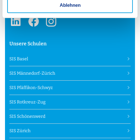
info@swissinternationalschool.ch
a
Ablehnen
h
l
Unsere Schulen
SIS Basel
SIS Männedorf-Zürich
SIS Pfäffikon-Schwyz
SIS Rotkreuz-Zug
SIS Schönenwerd
SIS Zürich