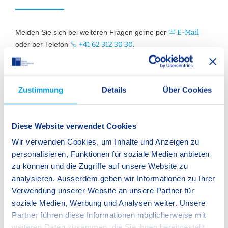
Melden Sie sich bei weiteren Fragen gerne per
E-Mail
oder per Telefon
+41 62 312 30 30
.
Ort
Zustimmung
Details
Über Cookies
SIS Schönenwerd
Diese Website verwendet Cookies
Schachenstrasse 24
Wir verwenden Cookies, um Inhalte und Anzeigen zu
5012 Schönenwerd
personalisieren, Funktionen für soziale Medien anbieten
Schweiz
zu können und die Zugriffe auf unsere Website zu
analysieren. Ausserdem geben wir Informationen zu Ihrer
Verwendung unserer Website an unsere Partner für
20. Januar 2027
soziale Medien, Werbung und Analysen weiter. Unsere
SIS Schönenwerd: Besuchen Sie unseren Tag der
Partner führen diese Informationen möglicherweise mit
offenen Tür!
weiteren Daten zusammen, die Sie ihnen bereitgestellt