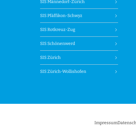
SIS Männedorf-Zürich
SIS Pfäffikon-Schwyz
SIS Rotkreuz-Zug
SIS Schönenwerd
SIS Zürich
SIS Zürich-Wollishofen
Impressum
Datensch