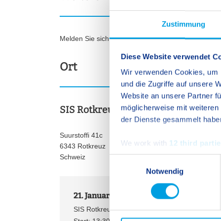
Zustimmung
Melden Sie sich bei weiteren Fragen bitte per
E-
Diese Website verwendet C
Ort
Wir verwenden Cookies, um I
und die Zugriffe auf unsere
Website an unsere Partner fü
möglicherweise mit weiteren
SIS Rotkreuz-Zug
der Dienste gesammelt habe
Suurstoffi 41c
We work with
12 third parti
6343 Rotkreuz
Schweiz
E
Notwendig
i
n
21. Januar 2027
w
i
SIS Rotkreuz-Zug: Besuchen Sie unseren Tag d
l