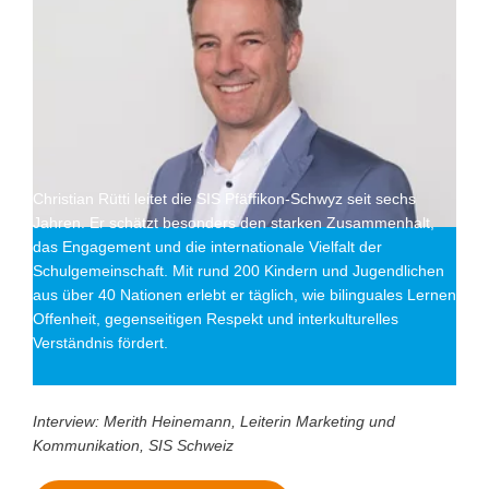
Christian Rütti leitet die SIS Pfäffikon-Schwyz seit sechs
Jahren. Er schätzt besonders den starken Zusammenhalt,
das Engagement und die internationale Vielfalt der
Schulgemeinschaft. Mit rund 200 Kindern und Jugendlichen
aus über 40 Nationen erlebt er täglich, wie bilinguales Lernen
Offenheit, gegenseitigen Respekt und interkulturelles
Verständnis fördert.
Interview: Merith Heinemann, Leiterin Marketing und
Kommunikation, SIS Schweiz