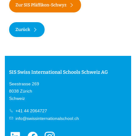
Zur SIS Pfäffikon-Schwyz
Zurück
SIS Swiss International Schools Schweiz AG
Seestrasse 269
8038 Zürich
Schweiz
+41 44 2064727
info@swissinternationalschool.ch