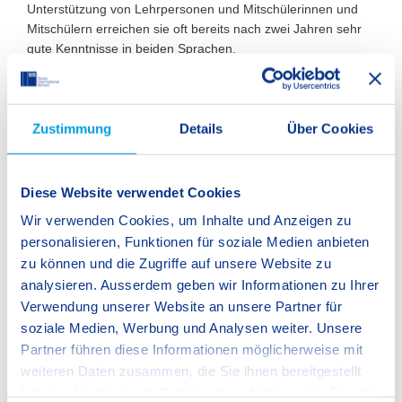
Unterstützung von Lehrpersonen und Mitschülerinnen und
Mitschülern erreichen sie oft bereits nach zwei Jahren sehr
gute Kenntnisse in beiden Sprachen.
Was ist dir persönlich als Schulleiter besonders wichtig
im Umgang mit Kindern, Eltern und dem Kollegium?
Trotz eines sehr anspruchsvollen Alltags nehme ich mir
Zustimmung
Details
Über Cookies
bewusst Zeit für den Austausch mit Schülerinnen und
Schülern, Eltern und Mitarbeitenden. Transparenz, Vertrauen
und Zusammenarbeit prägen die Arbeit mit den Eltern. Mein
Diese Website verwendet Cookies
Team bedeutet mir sehr viel – ohne jede einzelne
Wir verwenden Cookies, um Inhalte und Anzeigen zu
Mitarbeiterin und jeden einzelnen Mitarbeiter wäre die Schule
personalisieren, Funktionen für soziale Medien anbieten
nicht das, was sie heute ist.
zu können und die Zugriffe auf unsere Website zu
analysieren. Ausserdem geben wir Informationen zu Ihrer
Verwendung unserer Website an unsere Partner für
soziale Medien, Werbung und Analysen weiter. Unsere
Partner führen diese Informationen möglicherweise mit
weiteren Daten zusammen, die Sie ihnen bereitgestellt
haben oder die sie im Rahmen Ihrer Nutzung der Dienste