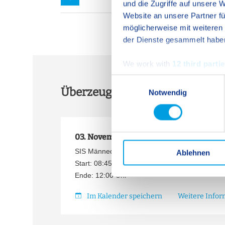
und die Zugriffe auf unsere
Website an unsere Partner fü
möglicherweise mit weiteren
der Dienste gesammelt habe
We work with
12 third parti
E
Überzeugen Sie sich vor Ort u
Notwendig
i
n
w
i
03. November 2026
l
SIS Männedorf-Zürich: Besuchen Sie unseren T
Ablehnen
l
Start: 08:45 Uhr
i
Ende: 12:00 Uhr
g
u
Im Kalender speichern
Weitere Info
n
g