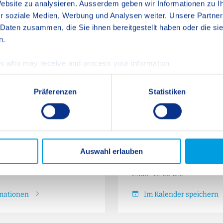
 Website zu analysieren. Ausserdem geben wir Informationen zu 
r soziale Medien, Werbung und Analysen weiter. Unsere Partner
 Daten zusammen, die Sie ihnen bereitgestellt haben oder die s
n.
es
who may receive and process your information.
nd besuchen Sie uns
Präferenzen
Statistiken
13. Januar 2027
ag der offenen Tür!
SIS Männedorf-Zürich: Besuc
Auswahl erlauben
Start: 08:45 Uhr
Ende: 12:00 Uhr
rmationen
Im Kalender speichern