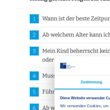
Wann ist der beste Zeitpu
1
Ab welchem Alter kann ic
2
Mein Kind beherrscht kein
3
oder Englisch. Ist eine A
Muss mein Kind eine Auf
4
Zustimmung
Führen die SIS Schulen Wa
5
Diese Website verwendet C
Wir verwenden Cookies, um I
Ab wann ist ein Platz gesi
6