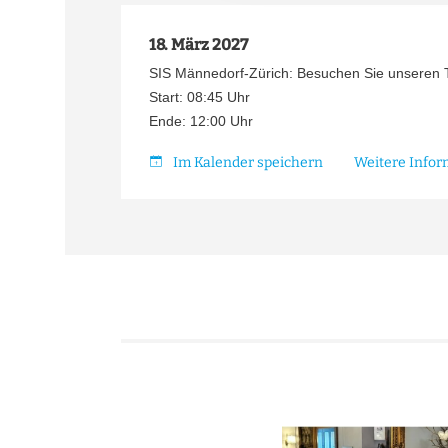
s
a
18. März 2027
u
s
SIS Männedorf-Zürich: Besuchen Sie unseren T
w
Start: 08:45 Uhr
a
Ende: 12:00 Uhr
h
Im Kalender speichern
Weitere Info
l
e and caring to the children to