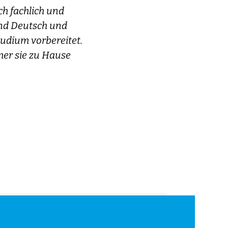
ich fachlich und
given the o
end Deutsch und
Internatio
tudium vorbereitet.
immersive w
mer sie zu Hause
we noticed 
but in his 
retrospect,
Family Morillo