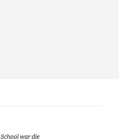
 School war die
«When it ca