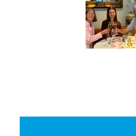
 environment and experiences.
which makes school so much
enefited from this and has
n learning in the first 1.5 years
e have also registered our little
.»