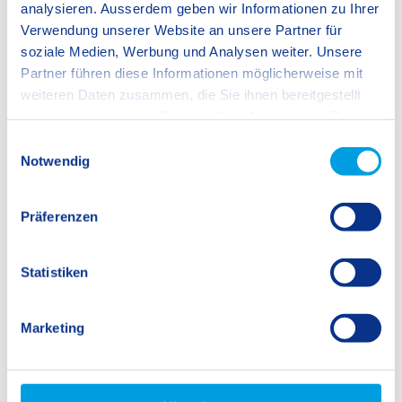
analysieren. Ausserdem geben wir Informationen zu Ihrer
Verwendung unserer Website an unsere Partner für
soziale Medien, Werbung und Analysen weiter. Unsere
Schw
em
Partner führen diese Informationen möglicherweise mit
weiteren Daten zusammen, die Sie ihnen bereitgestellt
haben oder die sie im Rahmen Ihrer Nutzung der Dienste
gesammelt haben.
E
Notwendig
i
Logg
We work with
12 third parties
who may receive and
n
process your information.
w
Präferenzen
i
l
l
Statistiken
i
g
Marketing
u
n
g
s