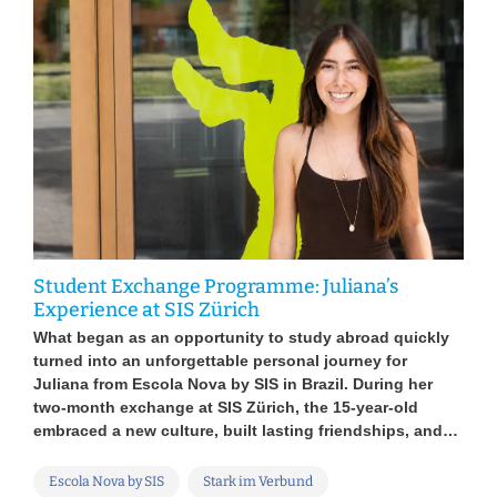
Gen
Dop
Student Exchange Programme: Juliana’s
Die
Experience at SIS Zürich
s sit
digi
What began as an opportunity to study abroad quickly
auch
turned into an unforgettable personal journey for
Plat
Juliana from Escola Nova by SIS in Brazil. During her
ild,
Tech
two-month exchange at SIS Zürich, the 15-year-old
Au
embraced a new culture, built lasting friendships, and…
Ab
Escola Nova by SIS
Stark im Verbund