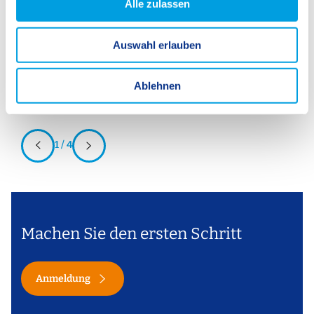
Alle zulassen
a
u
Auswahl erlauben
s
w
a
Ablehnen
h
l
1 / 4
Machen Sie den ersten Schritt
Anmeldung