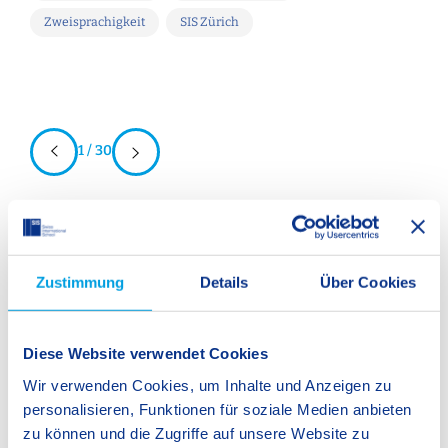
Zweisprachigkeit
SIS Zürich
1 / 30
SIS Magazine
Zustimmung
Details
Über Cookies
Hier können Sie unsere Magazine herunterladen. Die
emphaSIS beleuchtet ein Fokusthema aus unterschiedlichen
Diese Website verwendet Cookies
Perspektiven und gibt einen Einblick in alle SIS Schulen der
Schweiz. Bei der SIS World ist der Name Programm –
Wir verwenden Cookies, um Inhalte und Anzeigen zu
jährlich berichten wir über unsere internationalen Aktivitäten
personalisieren, Funktionen für soziale Medien anbieten
und nennen Fakten und Events, die unseren starken,
zu können und die Zugriffe auf unsere Website zu
internationalen Verbund an SIS Schulen ausmachen.