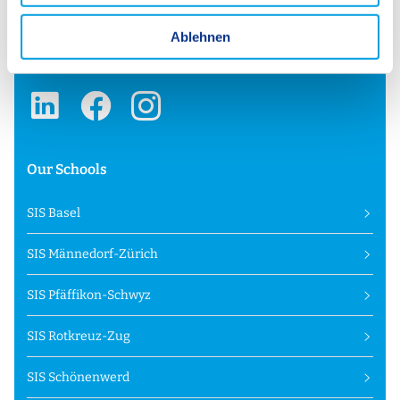
w
+41 61 486 38 00
a
Ablehnen
info.allschwil@swissinternationalschool.ch
h
l
Our Schools
SIS Basel
SIS Männedorf-Zürich
SIS Pfäffikon-Schwyz
SIS Rotkreuz-Zug
SIS Schönenwerd