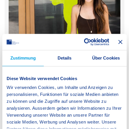
T
Wh
Student Exchange Programme: Juliana’s
fe
W
Experience at SIS Zürich
s
le
Zustimmung
Details
Über Cookies
What began as an opportunity to study abroad
n.
st
quickly turned into an unforgettable personal
an
journey for Juliana from Escola Nova by SIS in
l
Diese Website verwendet Cookies
Brazil. During her two-month exchange at SIS
Zürich, the 15-year-old embraced a new culture, built
Wir verwenden Cookies, um Inhalte und Anzeigen zu
lasting friendships, and…
personalisieren, Funktionen für soziale Medien anbieten
zu können und die Zugriffe auf unsere Website zu
Escola Nova by SIS
Strong Network
analysieren. Ausserdem geben wir Informationen zu Ihrer
Bilingualism
SIS Zürich
Verwendung unserer Website an unsere Partner für
soziale Medien, Werbung und Analysen weiter. Unsere
Partner führen diese Informationen möglicherweise mit